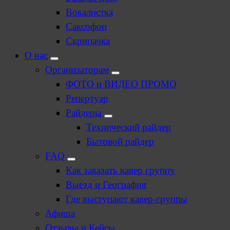
Вокалистка
Саксофон
Скрипачка
О нас
Организаторам
ФОТО и ВИДЕО ПРОМО
Репертуар
Райдеры
Технический райдер
Бытовой райдер
FAQ
Как заказать кавер группу
Выезд и География
Где выступают кавер-группы
Афиша
Отзывы и Кейсы