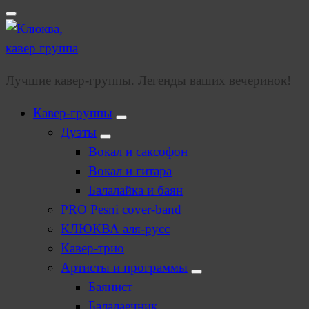
Лучшие кавер-группы. Легенды ваших вечеринок!
Кавер-группы
Дуэты
Вокал и саксофон
Вокал и гитара
Балалайка и баян
PRO Pesni cover-band
КЛЮКВА аля-русс
Кавер-трио
Артисты и программы
Баянист
Балалаечник