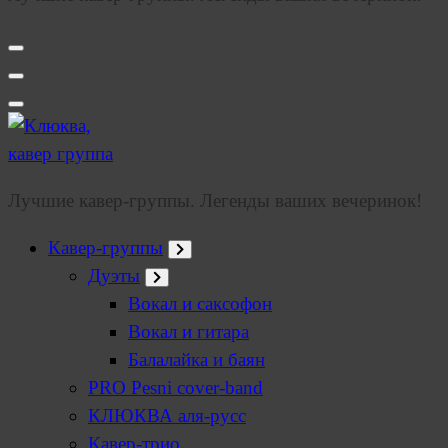
Лучшие кавер-группы. Легенды ваших вечеринок!
Кавер-группы
Дуэты
Вокал и саксофон
Вокал и гитара
Балалайка и баян
PRO Pesni cover-band
КЛЮКВА аля-русс
Кавер-трио