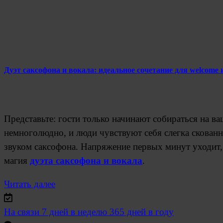
Дуэт саксофона и вокала: идеальное сочетание для welcome
Представьте: гости только начинают собираться на ва
немноголюдно, и люди чувствуют себя слегка скован
звуком саксофона. Напряжение первых минут уходит, 
магия
дуэта саксофона и вокала
.
Читать далее
На связи
7 дней в неделю 365 дней в году