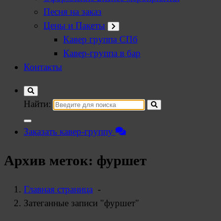
Песня на заказ
Цены и Пакеты
Кавер группа СПб
Кавер-группа в бар
Контакты
Найти:
Заказать кавер-группу
Архив меток: фуршет
Главная страница
-
Затеганные записи "фуршет"