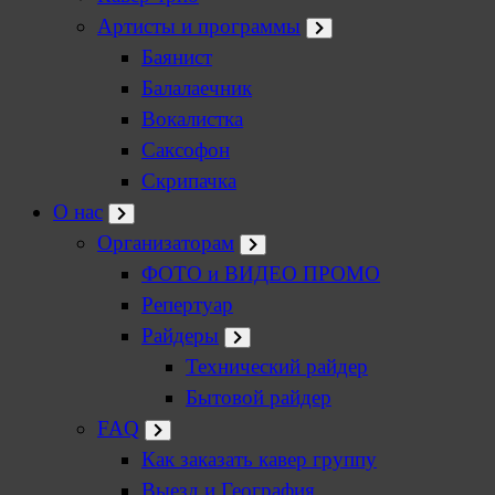
Артисты и программы
Баянист
Балалаечник
Вокалистка
Саксофон
Скрипачка
О нас
Организаторам
ФОТО и ВИДЕО ПРОМО
Репертуар
Райдеры
Технический райдер
Бытовой райдер
FAQ
Как заказать кавер группу
Выезд и География