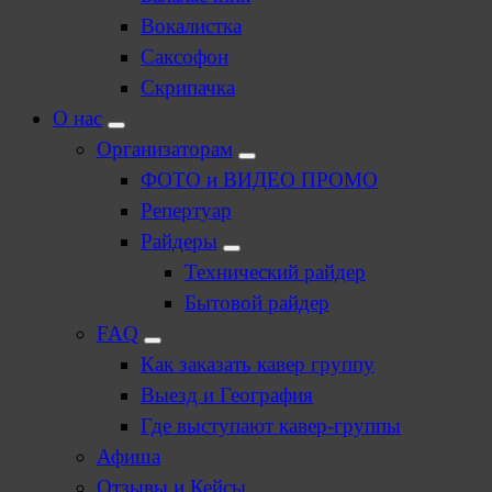
Вокалистка
Саксофон
Скрипачка
О нас
Организаторам
ФОТО и ВИДЕО ПРОМО
Репертуар
Райдеры
Технический райдер
Бытовой райдер
FAQ
Как заказать кавер группу
Выезд и География
Где выступают кавер-группы
Афиша
Отзывы и Кейсы