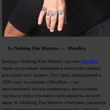
8.»Nothing Else Matters» — Metallica
Баллада «Nothing Else Matters» группы
Metallica
также заслуживает внимания в категории главных
рок-хитов всех времен. Этот трек, выпущенный в
1991 году на альбоме «Metallica», стал
неотъемлемой частью концертных выступлений
группы и обрел огромную популярность во всем
мире. В «Nothing Else Matters» отчетливо слышится
особая меланхолия и эмоциональность, которые