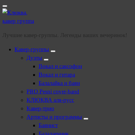
Лучшие кавер-группы. Легенды ваших вечеринок!
Кавер-группы
Дуэты
Вокал и саксофон
Вокал и гитара
Балалайка и баян
PRO Pesni cover-band
КЛЮКВА аля-русс
Кавер-трио
Артисты и программы
Баянист
Балалаечник