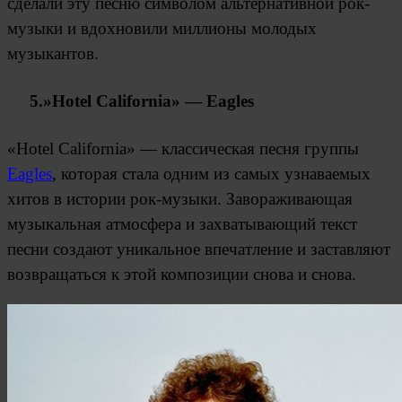
сделали эту песню символом альтернативной рок-
музыки и вдохновили миллионы молодых
музыкантов.
5.»Hotel California» — Eagles
«Hotel California» — классическая песня группы
Eagles
, которая стала одним из самых узнаваемых
хитов в истории рок-музыки. Завораживающая
музыкальная атмосфера и захватывающий текст
песни создают уникальное впечатление и заставляют
возвращаться к этой композиции снова и снова.