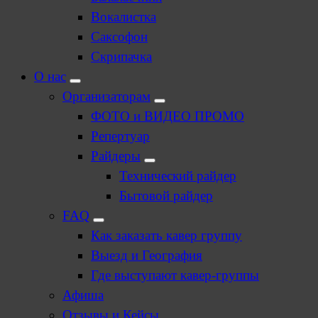
Вокалистка
Саксофон
Скрипачка
О нас
Организаторам
ФОТО и ВИДЕО ПРОМО
Репертуар
Райдеры
Технический райдер
Бытовой райдер
FAQ
Как заказать кавер группу
Выезд и География
Где выступают кавер-группы
Афиша
Отзывы и Кейсы