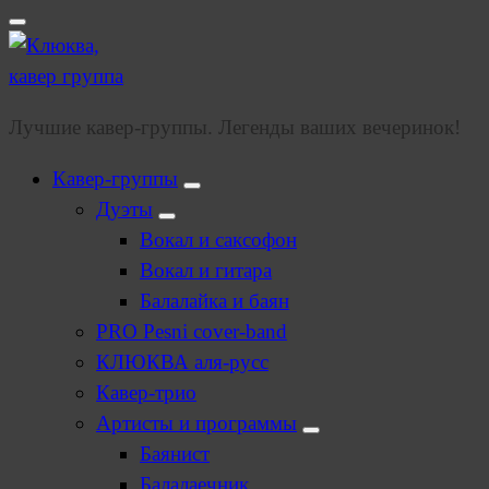
Лучшие кавер-группы. Легенды ваших вечеринок!
Кавер-группы
Дуэты
Вокал и саксофон
Вокал и гитара
Балалайка и баян
PRO Pesni cover-band
КЛЮКВА аля-русс
Кавер-трио
Артисты и программы
Баянист
Балалаечник